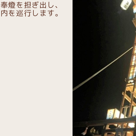
ら奉燈を担ぎ出し、
区内を巡行します。