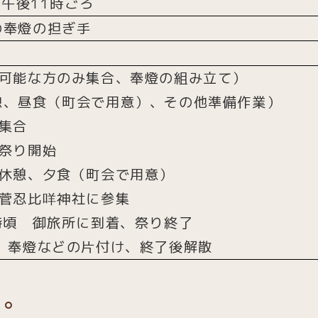
)午後11時ごろ
の奉燈の担ぎ手
）
 可能な方のみ集合、奉燈の組み立て）
憩、昼食（町会で用意）、その他準備作業）
集合
 祭り開始
 休憩、夕食（町会で用意）
 菅忍比咩神社に参集
時頃 御旅所に到着、祭り終了
頃 奉燈などの片付け、終了後解散
た。