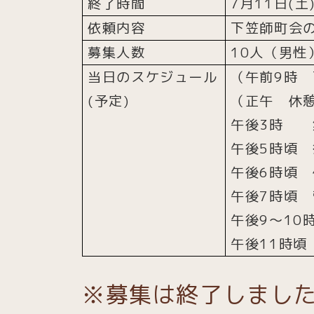
終了時間
7月11日(土
依頼内容
下笠師町会
募集人数
10人（男性
当日のスケジュール
（午前9時
(予定)
（正午 休
午後3時 
午後5時頃
午後6時頃
午後7時頃
午後9～10
午後11時
※募集は終了しまし